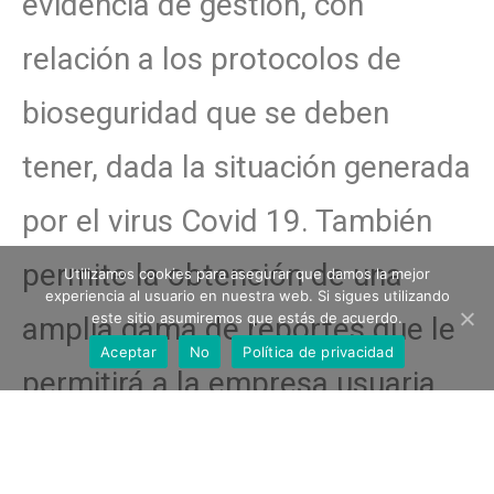
evidencia de gestión, con
relación a los protocolos de
bioseguridad que se deben
tener, dada la situación generada
por el virus Covid 19. También
permite la obtención de una
Utilizamos cookies para asegurar que damos la mejor
experiencia al usuario en nuestra web. Si sigues utilizando
este sitio asumiremos que estás de acuerdo.
amplia gama de reportes que le
Aceptar
No
Política de privacidad
permitirá a la empresa usuaria
estar enterada sobre los
ingresos a sus instalaciones,